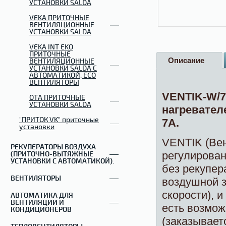
УСТАНОВКИ SALDA
VEKA ПРИТОЧНЫЕ
ВЕНТИЛЯЦИОННЫЕ
УСТАНОВКИ SALDA
VEKA INT EKO
ПРИТОЧНЫЕ
Описание
ВЕНТИЛЯЦИОННЫЕ
УСТАНОВКИ SALDA С
АВТОМАТИКОЙ, ECO
ВЕНТИЛЯТОРЫ
VENTIK-W/7
OTA ПРИТОЧНЫЕ
УСТАНОВКИ SALDA
нагревател
"ПРИТОК VK" приточные
7А.
установки
VENTIK (Вен
РЕКУПЕРАТОРЫ ВОЗДУХА
регулирова
(ПРИТОЧНО-ВЫТЯЖНЫЕ
УСТАНОВКИ С АВТОМАТИКОЙ).
без рекупер
ВЕНТИЛЯТОРЫ
воздушной з
скорости), 
АВТОМАТИКА ДЛЯ
ВЕНТИЛЯЦИИ И
есть возмож
КОНДИЦИОНЕРОВ
(заказывает