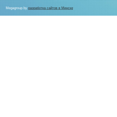
Megagroup.by
разработка сайтов в Минске
.