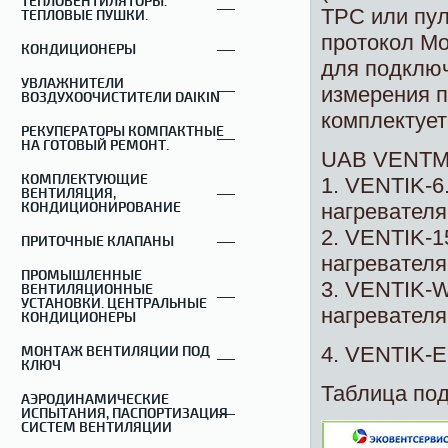
ТЕПЛОВЕНТИЛЯТОРЫ.
TPC или пу
ТЕПЛОВЫЕ ПУШКИ.
протокол Mo
КОНДИЦИОНЕРЫ
для подключ
УВЛАЖНИТЕЛИ
измерения п
ВОЗДУХООЧИСТИТЕЛИ DAIKIN
комплектует
РЕКУПЕРАТОРЫ КОМПАКТНЫЕ
НА ГОТОВЫЙ РЕМОНТ.
UAB VENTMA
КОМПЛЕКТУЮЩИЕ
1. VENTIK-6
ВЕНТИЛЯЦИЯ,
нагревателя
КОНДИЦИОНИРОВАНИЕ
2. VENTIK-1
ПРИТОЧНЫЕ КЛАПАНЫ
нагревателя
ПРОМЫШЛЕННЫЕ
3. VENTIK-W
ВЕНТИЛЯЦИОННЫЕ
УСТАНОВКИ. ЦЕНТРАЛЬНЫЕ
нагревателя
КОНДИЦИОНЕРЫ
4. VENTIK-E
МОНТАЖ ВЕНТИЛЯЦИИ ПОД
КЛЮЧ
Таблица под
АЭРОДИНАМИЧЕСКИЕ
ИСПЫТАНИЯ, ПАСПОРТИЗАЦИЯ
СИСТЕМ ВЕНТИЛЯЦИИ