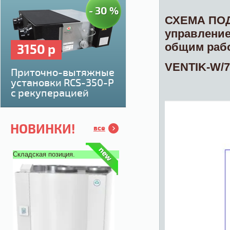
- 30 %
СХЕМА ПО
управлени
общим рабо
3150 р
VENTIK-W/
Приточно-вытяжные
установки RCS-350-P
с рекуперацией
НОВИНКИ!
все
Складская позиция.