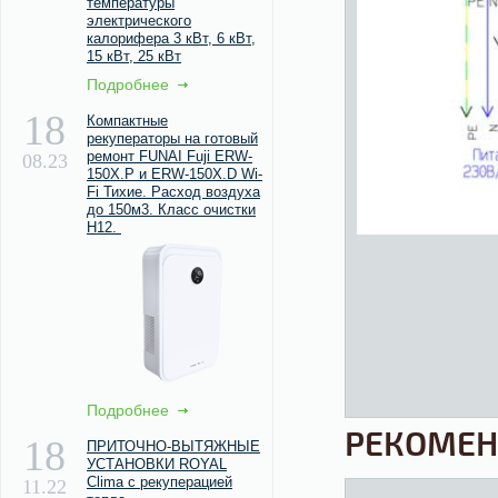
температуры
электрического
калорифера 3 кВт, 6 кВт,
15 кВт, 25 кВт
Подробнее
18
Компактные
рекуператоры на готовый
ремонт FUNAI Fuji ERW-
08.23
150X.P и ERW-150X.D Wi-
Fi Тихие. Расход воздуха
до 150м3. Класс очистки
Н12.
Подробнее
РЕКОМЕ
18
ПРИТОЧНО-ВЫТЯЖНЫЕ
УСТАНОВКИ ROYAL
Clima с рекуперацией
11.22