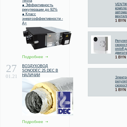
тепла
VENTIK
● Эффективность
компле
рекуперации до 92%
автома
● Класс
вентил
энергоэффективности -
1 BYN
А+
Регуля
скорос
on/off 
двигат
Подробнее
1 BYN
27
ВОЗДУХОВОД
SONODEC 25 DEC В
НАЛИЧИИ
01.21
Элект
регуля
скорос
1 BYN
Подробнее