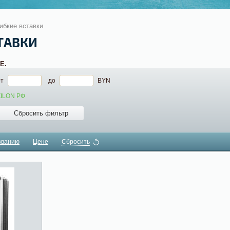
ибкие вставки
ТАВКИ
Е.
от
до
BYN
ZILON РФ
Сбросить фильтр
званию
Цене
Сбросить