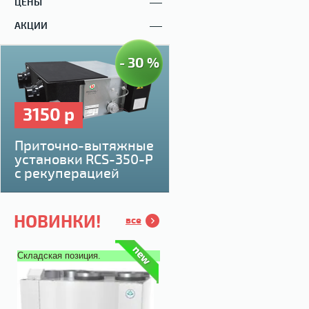
ЦЕНЫ
АКЦИИ
- 30 %
3150 р
Приточно-вытяжные
установки RCS-350-P
с рекуперацией
НОВИНКИ!
все
Складская позиция.