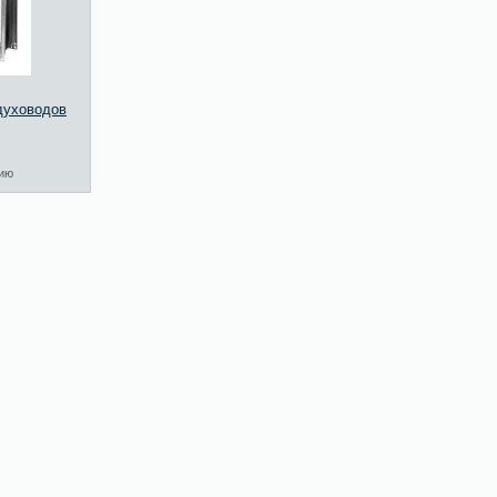
духоводов
нию